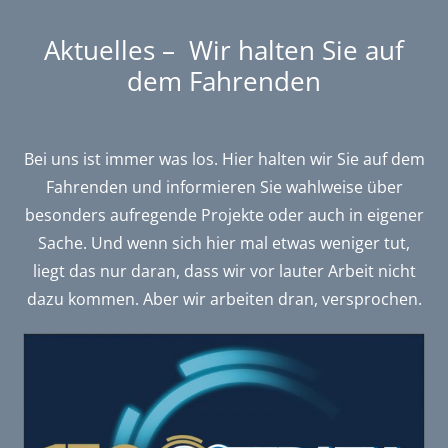
Aktuelles – Wir halten Sie auf
dem Fahrenden
Bei uns ist immer was los. Hier halten wir Sie auf dem
Fahrenden und informieren Sie wahlweise über
besonders aufregende Projekte oder auch in eigener
Sache. Und wenn sich hier mal etwas weniger tut,
liegt das nur daran, dass wir vor lauter Arbeit nicht
dazu kommen. Aber wir arbeiten dran, versprochen.