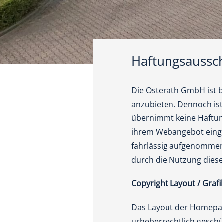
Haftungsaussc
Die Osterath GmbH ist b
anzubieten. Dennoch ist
übernimmt keine Haftung f
ihrem Webangebot einges
fahrlässig aufgenommen. 
durch die Nutzung dies
Copyright Layout / Graf
Das Layout der Homepag
urheberrechtlich geschü